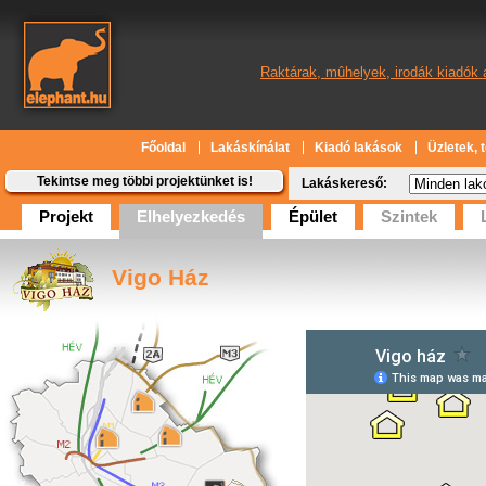
Raktárak, mûhelyek, irodák kiadók 
Főoldal
Lakáskínálat
Kiadó lakások
Üzletek, 
Tekintse meg többi projektünket is!
Lakáskereső:
Projekt
Elhelyezkedés
Épület
Szintek
Vigo Ház