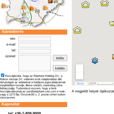
Ajánlatkérés
név:
e-mail:
tel:
üzenet:
Hozzájárulok, hogy az Elephant Holding Zrt., a
Rákos mezeje Zrt. valamint ezek tulajdonában álló
társaságok az adataimat a hatályos jogszabályoknak
megfelelően kezelje, illetve reklám, marketing célra
felhasználja. Tudomásul veszem, hogy a fenti
A megjelölt helyek tájékozta
hozzájárulásomat az yan@elephant-cee.com e-mail-,
vagy a 1173 Bp, Összekötő u. 2. postai címen tudom
visszavonni.
Kapcsolat
tel: +36-1-808-9000